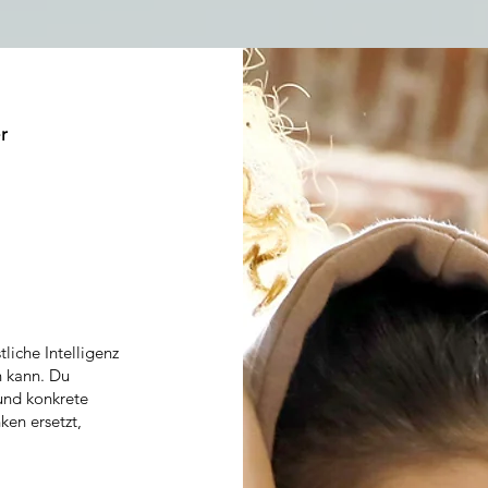
r
liche Intelligenz
n kann. Du
und konkrete
ken ersetzt,