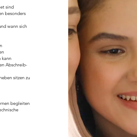
et sind
nen besonders
und wann sich
nn
en
n kann
nen Abschreib-
neben sitzen zu
ernen begleiten
technische