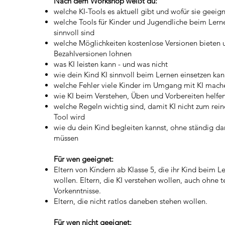
Nach dem Workshop weißt du:
welche KI-Tools es aktuell gibt und wofür sie geeign
welche Tools für Kinder und Jugendliche beim Ler
sinnvoll sind
welche Möglichkeiten kostenlose Versionen bieten 
Bezahlversionen lohnen
was KI leisten kann - und was nicht
wie dein Kind KI sinnvoll beim Lernen einsetzen ka
welche Fehler viele Kinder im Umgang mit KI mach
wie KI beim Verstehen, Üben und Vorbereiten helfe
welche Regeln wichtig sind, damit KI nicht zum rei
Tool wird
wie du dein Kind begleiten kannst, ohne ständig da
müssen
Für wen geeignet:
Eltern von Kíndern ab Klasse 5, die ihr Kind beim L
wollen. Eltern, die KI verstehen wollen, auch ohne 
Vorkenntnisse.
Eltern, die nicht ratlos daneben stehen wollen.
Für wen nicht geeignet: