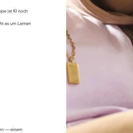
ppe ist KI noch
eht es um Lernen
ern — einem